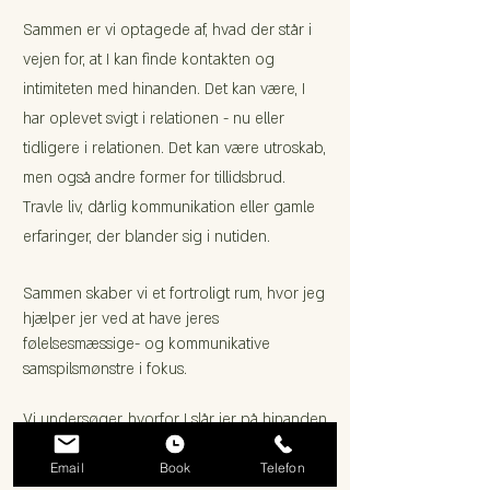
Sammen er vi optagede af, hvad der står i
vejen for, at I kan finde kontakten og
intimiteten med hinanden. Det kan være, I
har oplevet svigt i relationen - nu eller
tidligere i relationen. Det kan være utroskab,
men også andre former for tillidsbrud.
Travle liv, dårlig kommunikation eller gamle
erfaringer, der blander sig i nutiden.
Sammen skaber vi et fortroligt rum, hvor jeg
hjælper jer ved at have jeres
følelsesmæssige- og kommunikative
samspilsmønstre i fokus.
Vi undersøger, hvorfor I slår jer på hinanden,
og jeg hjælper jer med, at bryde jeres
Email
Book
Telefon
mønstre, så I opnår det, I gerne vil.